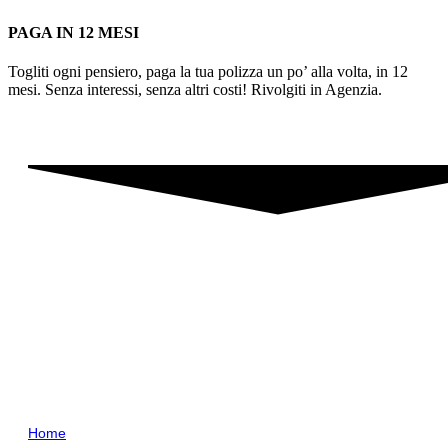
PAGA IN 12 MESI
Togliti ogni pensiero, paga la tua polizza un po’ alla volta, in 12
mesi. Senza interessi, senza altri costi! Rivolgiti in Agenzia.
Agenzia Generale di Treviso
Viale Brigata Marche 11/e
31100 Treviso (TV)
tel.:
0422410220
fax: 0422540949
email:
02448@agenzia.unipol.it
pec:
assitreviso@legalmail.it
P. IVA: 04405860265
Menu
Home