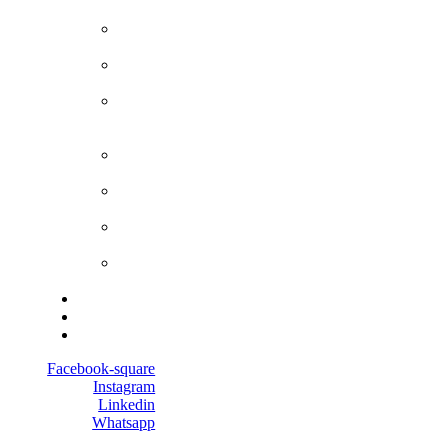
UnipolRental
Preventivo
Casa
Preventivo
Condominio
Preventivo
Cane e
Gatto
Preventivo
Impresa
Preventivo
Commercio
Preventivo
Protezione
Preventivo
Risparmio
Convenzioni
Notizie
Contatti
Facebook-square
Instagram
Linkedin
Whatsapp